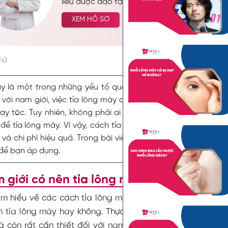
liễu được đào tạo bài bản trong hệ thống gi
quy, tốt nghiệp Bác sĩ Đa Khoa và sở hữu hà
XEM HỒ SƠ
chuyên môn uy tín. Với nền tảng kiến thức “đ
lực không ngừng, bác sĩ đã tích lũy được nhi
nghiệm quý báu trong lĩnh vực da liễu.
chữ
 là một trong những yếu tố quan trọng tạo nên sức hút, 
 với nam giới, việc tỉa lông mày cũng không kém phần quan
ay tóc. Tuy nhiên, không phải ai cũng có thời gian và điều 
để tỉa lông mày. Vì vậy, cách tỉa lông mày nam tại nhà là mộ
 và chi phí hiệu quả. Trong bài viết này,
Kinh nghiệm phun ma
để bạn áp dụng.
 giới có nên tỉa lông mày không?
tìm hiểu về các cách tỉa lông mày nam tại nhà, chúng ta
n tỉa lông mày hay không. Thực tế, việc tỉa lông mày kh
à còn rất cần thiết đối với nam giới. Lông mày dày và 