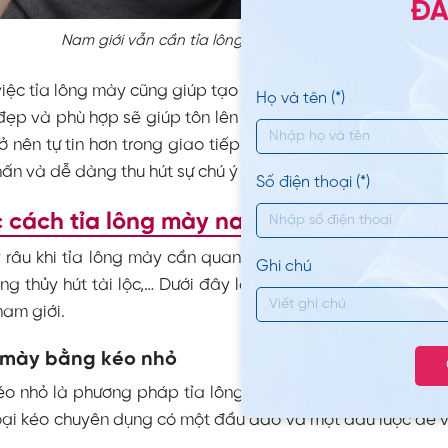
ĐĂ
Nam giới vẫn cần tỉa lông mày để có vẻ ngoài thu hút
việc tỉa lông mày cũng giúp tạo nên sự cân đối và hài hòa
Họ và tên (*)
ẹp và phù hợp sẽ giúp tôn lên nét đẹp nam tính, lịch lã
ở nên tự tin hơn trong giao tiếp và công việc. Đặc biệt, 
ấn và dễ dàng thu hút sự chú ý của những người xung qua
Số điện thoại (*)
 cách tỉa lông mày nam tại nhà đẹp và 
râu khi tỉa lông mày cần quan tâm đến các yếu tố như sa
Ghi chú
g thủy hút tài lộc,… Dưới đây là các cách tỉa lông mày đ
am giới.
g mày bằng kéo nhỏ
éo nhỏ là phương pháp tỉa lông mày đơn giản và dễ thực 
oại kéo chuyên dụng có một đầu dao và một đầu lược để v