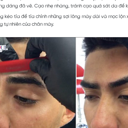
ng dáng đã vẽ. Cạo nhẹ nhàng, tránh cạo quá sát da để kh
g kéo tỉa để tỉa chỉnh những sợi lông mày dài và mọc lộn
g tự nhiên của chân mày.