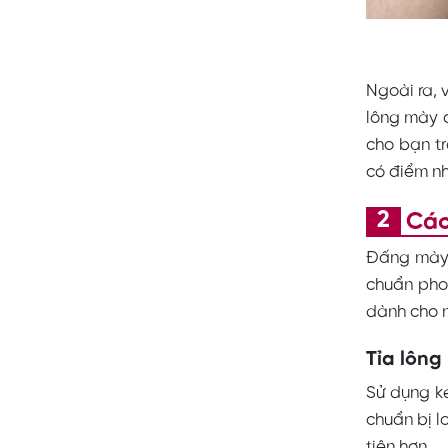
Ngoài ra, 
lông mày đ
cho bạn tr
có điểm nh
Các
Đấng mày 
chuẩn phon
dành cho n
Tỉa lôn
Sử dụng k
chuẩn bị l
tiện hơn.