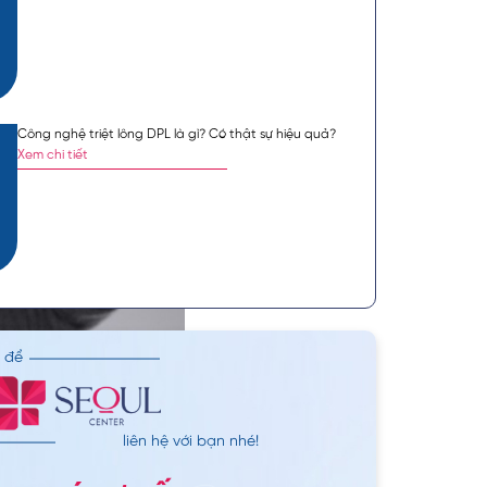
Công nghệ triệt lông DPL là gì? Có thật sự hiệu quả?
Xem chi tiết
n để
liên hệ với bạn nhé!