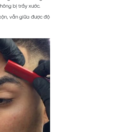
ông bị trầy xước.
 xộn, vẫn giữa được độ