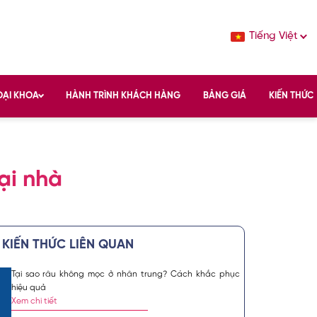
Tiếng Việt
OẠI KHOA
HÀNH TRÌNH KHÁCH HÀNG
BẢNG GIÁ
KIẾN THỨC
ại nhà
KIẾN THỨC LIÊN QUAN
H HƯỚNG
Tại sao râu không mọc ở nhân trung? Cách khắc phục
hiệu quả
chuyên gia da
Xem chi tiết