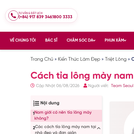
TƯ VẤN & ĐẶT LỊCH
(+84) 917 839 346
1800 3333
VỀ CHÚNG TÔI
BÁC SĨ
CHĂM SÓC DA
PHUN XĂM
Trang Chủ
»
Kiến Thức Làm Đẹp
»
Triệt Lông
»
C
Cách tỉa lông mày nam đe
Cập Nhật 06/08/2026
Người viết:
Team Seoul
Nội dung
Nam giới có nên tỉa lông mày
1
không?
Các cách tỉa lông mày nam tại
2
nhà đẹp và đơn giản