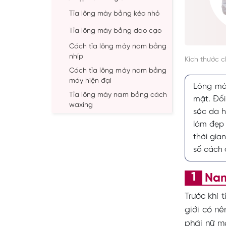
Tỉa lông mày bằng kéo nhỏ
Tỉa lông mày bằng dao cạo
Cách tỉa lông mày nam bằng
nhíp
Kích thước 
Cách tỉa lông mày nam bằng
máy hiện đại
Lông mày
Tỉa lông mày nam bằng cách
mặt. Đối
waxing
sóc da h
làm đẹp 
Lưu ý khi cắt tỉa lông mày nam
3
thời gian
số cách 
Nam
Trước khi 
giới có nê
phái nữ m