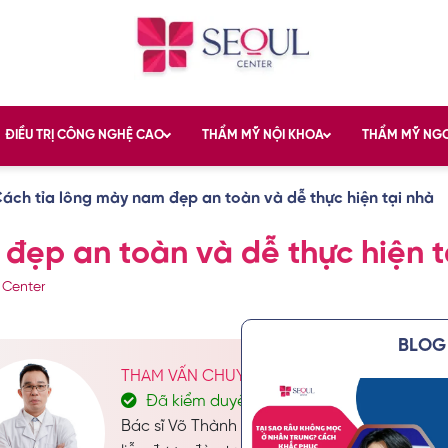
ĐIỀU TRỊ CÔNG NGHỆ CAO
THẨM MỸ NỘI KHOA
THẨM MỸ NG
ách tỉa lông mày nam đẹp an toàn và dễ thực hiện tại nhà
̣p an toàn và dễ thực hiện t
 Center
BLOG 
THAM VẤN CHUYÊN MÔN: BÁC SĨ VÕ THÀN
Đã kiểm duyệt nội dung
Bác sĩ Võ Thành Hướng là một trong những 