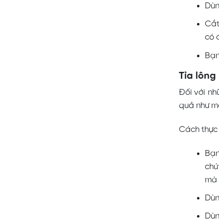
Dùn
Cắt
có 
Bạn
Tỉa lôn
Đối với nh
quả như mo
Cách thực 
Bạn
chú
mà 
Dùn
Dùn