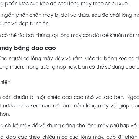
g phần lược của kéo để chải lông mày theo chiều xuôi.
 ngắn phần chân mày bị dài và thừa, sau đó chải lông m
được vẻ đẹp tự nhiên.
 có thể tỉa bớt những sợi lông mày còn dài để khuôn mặt 
g mày bằng dao cạo
ững người có lông mày dày và rậm, việc tỉa bằng kéo có 
ng muốn. Trong trường hợp này, bạn có thể sử dụng dao c
hiện:
 cần chuẩn bị một chiếc dao cạo nhỏ và sắc bén. Ngoài
t nước hoặc kem cạo để làm mềm lông mày và giúp da
hơn.
g chì kẻ mày để vẽ khung dáng cho lông mày phù hợp với
g dao cạo theo chiều mọc của lông mày, cạo đi phần