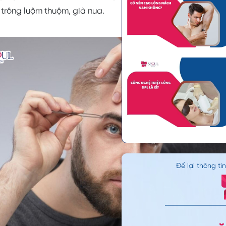
trông luộm thuộm, già nua.
Để lại thông ti