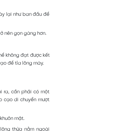
ày lại như ban đầu để
trở nên gọn gàng hơn.
thể không đạt được kết
ạo để tỉa lông mày.
 ra, cần phải có một
o cạo di chuyển mượt
 khuôn mặt.
 lông thừa nằm ngoài