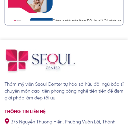
Công nghệ triệt lông DPL là gì? Có thật sự
hiệu quả?
Xem chi tiết
Sau khi triệt lông nách có được nhổ
không? Lưu ý cần biết
Xem chi tiết
Thẩm mỹ viện Seoul Center tự hào sở hữu đội ngũ bác sĩ
chuyên môn cao, tiên phong công nghệ tiên tiến để đem
Tại sao lông tay màu trắng xuất hiện? Có
ý nghĩa gì?
giải pháp làm đẹp tối ưu.
Xem chi tiết
THÔNG TIN LIÊN HỆ
375 Nguyễn Thượng Hiền, Phường Vườn Lài, Thành
Lông mọc ở tai điềm báo tốt hay xấu? Về