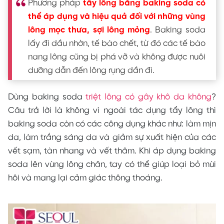
Phương pháp
tẩy lông bằng baking soda có
thể áp dụng và hiệu quả đối với những vùng
lông mọc thưa, sợi lông mỏng
. Baking soda
lấy đi dầu nhờn, tế bào chết, từ đó các tế bào
nang lông cũng bị phá vỡ và không được nuôi
dưỡng dẫn đến lông rụng dần đi.
Dùng baking soda
triệt lông có gây khô da không
?
Câu trả lời là không vì ngoài tác dụng tẩy lông thì
baking soda còn có các công dụng khác như: làm mịn
da, làm trắng sáng da và giảm sự xuất hiện của các
vết sạm, tàn nhang và vết thâm. Khi áp dụng baking
soda lên vùng lông chân, tay có thể giúp loại bỏ mùi
hôi và mang lại cảm giác thông thoáng.