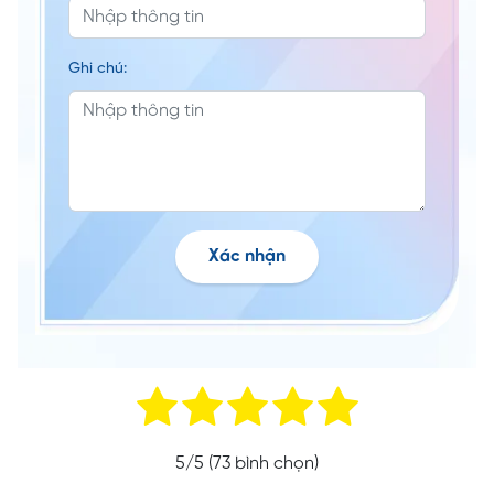
Ghi chú:
Xác nhận
5
/5 (
73
bình chọn)