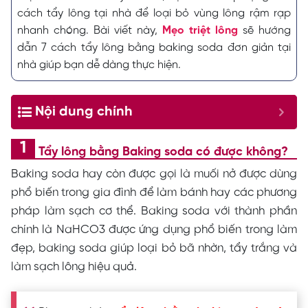
cách tẩy lông tại nhà để loại bỏ vùng lông rậm rạp
nhanh chóng. Bài viết này,
Mẹo triệt lông
sẽ hướng
dẫn 7 cách tẩy lông bằng baking soda đơn giản tại
nhà giúp bạn dễ dàng thực hiện.
Nội dung chính
Tẩy lông bằng Baking soda có được không?
Baking soda hay còn được gọi là muối nở được dùng
phổ biến trong gia đình để làm bánh hay các phương
pháp làm sạch cơ thể. Baking soda với thành phần
chính là NaHCO3 được ứng dụng phổ biến trong làm
đẹp, baking soda giúp loại bỏ bã nhờn, tẩy trắng và
làm sạch lông hiệu quả.