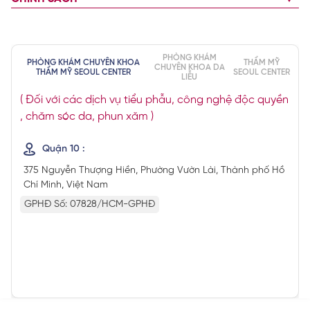
PHÒNG KHÁM
PHÒNG KHÁM CHUYÊN KHOA
THẨM MỸ
CHUYÊN KHOA DA
THẨM MỸ SEOUL CENTER
SEOUL CENTER
LIỄU
( Đối với các dịch vụ tiểu phẫu, công nghệ độc quyền
, chăm sóc da, phun xăm )
Quận 10 :
375 Nguyễn Thượng Hiền, Phường Vườn Lài, Thành phố Hồ
Chí Minh, Việt Nam
GPHĐ Số: 07828/HCM-GPHĐ