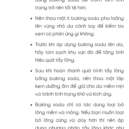
trạng trở nên tồi tệ hơn.
Nên thoa một ít baking soda pha loãng
lên vùng nhỏ da cánh tay để kiểm tra
xem có phản ứng gì không.
Trước khi áp dụng baking soda lên da,
hãy làm sạch khu vực đó để tăng tính
hiệu quả tẩy lông.
Sau khi hoàn thành quá trình tẩy lông
bằng baking soda, nên thoa một lớp
kem dưỡng ẩm để giữ cho da mềm mịn
và tránh tình trạng khô và kích ứng.
Baking soda chỉ có tác dụng loại bỏ
lông mềm và mỏng. Nếu bạn muốn loại
bỏ lông cứng và dày hơn thì nên áp
dụng phương pháp tẩy lông khác như