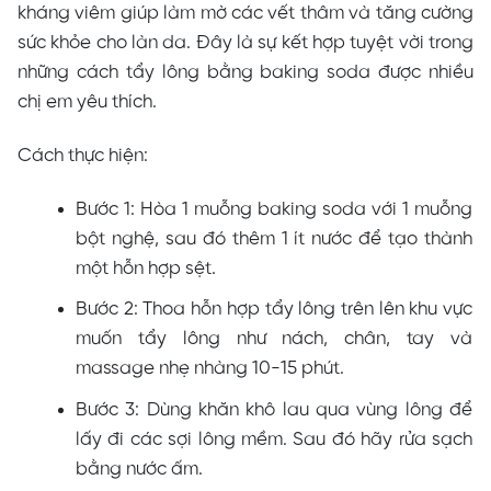
kháng viêm giúp làm mờ các vết thâm và tăng cường
sức khỏe cho làn da. Đây là sự kết hợp tuyệt vời trong
những cách tẩy lông bằng baking soda được nhiều
chị em yêu thích.
Cách thực hiện:
Bước 1: Hòa 1 muỗng baking soda với 1 muỗng
bột nghệ, sau đó thêm 1 ít nước để tạo thành
một hỗn hợp sệt.
Bước 2: Thoa hỗn hợp tẩy lông trên lên khu vực
muốn tẩy lông như nách, chân, tay và
massage nhẹ nhàng 10-15 phút.
Bước 3: Dùng khăn khô lau qua vùng lông để
lấy đi các sợi lông mềm. Sau đó hãy rửa sạch
bằng nước ấm.