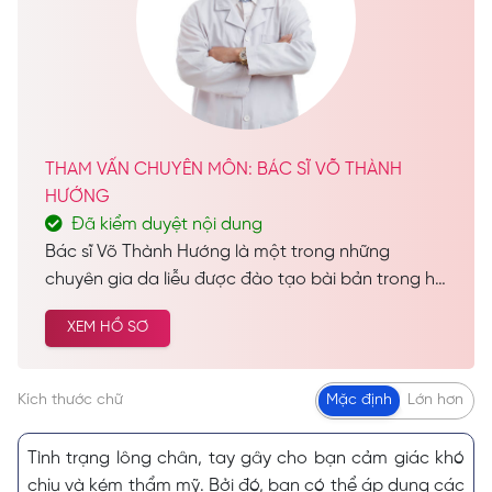
THAM VẤN CHUYÊN MÔN: BÁC SĨ VÕ THÀNH
HƯỚNG
Đã kiểm duyệt nội dung
Bác sĩ Võ Thành Hướng là một trong những
chuyên gia da liễu được đào tạo bài bản trong hệ
thống giáo dục chính quy, tốt nghiệp Bác sĩ Đa
XEM HỒ SƠ
Khoa và sở hữu hàng loạt chứng chỉ chuyên môn
uy tín. Với nền tảng kiến thức “đồ sộ” cùng sự nỗ
lực không ngừng, bác sĩ đã tích lũy được nhiều
Kích thước chữ
Mặc định
Lớn hơn
năm kinh nghiệm quý báu trong lĩnh vực da liễu.
Tình trạng lông chân, tay gây cho bạn cảm giác khó
chịu và kém thẩm mỹ. Bởi đó, bạn có thể áp dụng các