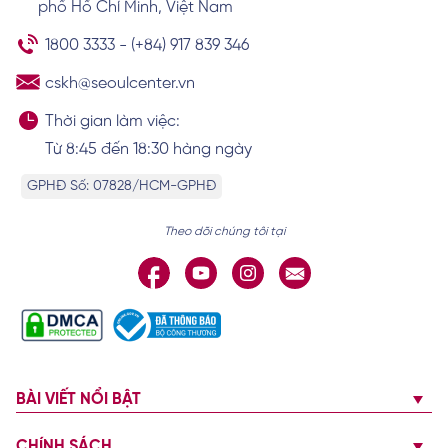
phố Hồ Chí Minh, Việt Nam
vận mệnh và tiền tài
Xem chi tiết
1800 3333
-
(+84) 917 839 346
cskh@seoulcenter.vn
Thời gian làm việc:
Từ 8:45 đến 18:30 hàng ngày
GPHĐ Số: 07828/HCM-GPHĐ
Theo dõi chúng tôi tại
BÀI VIẾT NỔI BẬT
CHÍNH SÁCH