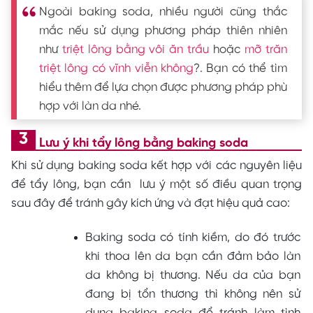
Ngoài baking soda, nhiều người cũng thắc
mắc nếu sử dụng phương pháp thiên nhiên
như
triệt lông bằng vôi ăn trầu
hoặc
mỡ trăn
triệt lông có vĩnh viễn không
?. Bạn có thể tìm
hiểu thêm để lựa chọn được phương pháp phù
hợp với làn da nhé.
Lưu ý khi tẩy lông bằng baking soda
Khi sử dụng baking soda kết hợp với các nguyên liệu
để tẩy lông, bạn cần lưu ý một số điều quan trọng
sau đây để tránh gây kích ứng và đạt hiệu quả cao:
Baking soda có tính kiềm, do đó trước
khi thoa lên da bạn cần đảm bảo làn
da không bị thương. Nếu da của bạn
đang bị tổn thương thì không nên sử
dụng baking soda để tránh làm tình