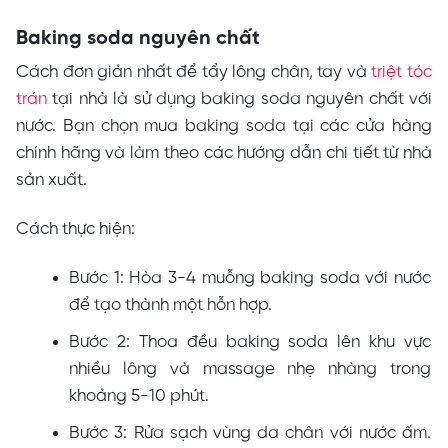
Baking soda nguyên chất
Cách đơn giản nhất để tẩy lông chân, tay và
triệt tóc
trán
tại nhà là sử dụng baking soda nguyên chất với
nước. Bạn chọn mua baking soda tại các cửa hàng
chính hãng và làm theo các hướng dẫn chi tiết từ nhà
sản xuất.
Cách thực hiện:
Bước 1: Hòa 3-4 muỗng baking soda với nước
để tạo thành một hỗn hợp.
Bước 2: Thoa đều baking soda lên khu vực
nhiều lông và massage nhẹ nhàng trong
khoảng 5-10 phút.
Bước 3: Rửa sạch vùng da chân với nước ấm.