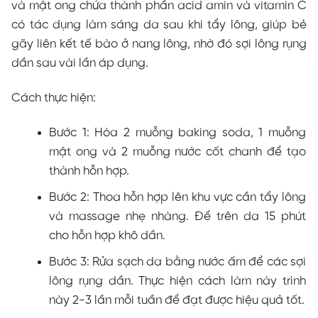
và mật ong chứa thành phần acid amin và vitamin C
có tác dụng làm sáng da sau khi tẩy lông, giúp bẻ
gãy liên kết tế bào ở nang lông, nhờ đó sợi lông rụng
dần sau vài lần áp dụng.
Cách thực hiện:
Bước 1: Hòa 2 muỗng baking soda, 1 muỗng
mật ong và 2 muỗng nước cốt chanh để tạo
thành hỗn hợp.
Bước 2: Thoa hỗn hợp lên khu vực cần tẩy lông
và massage nhẹ nhàng. Để trên da 15 phút
cho hỗn hợp khô dần.
Bước 3: Rửa sạch da bằng nước ấm để các sợi
lông rụng dần. Thực hiện cách làm này trình
này 2-3 lần mỗi tuần để đạt được hiệu quả tốt.