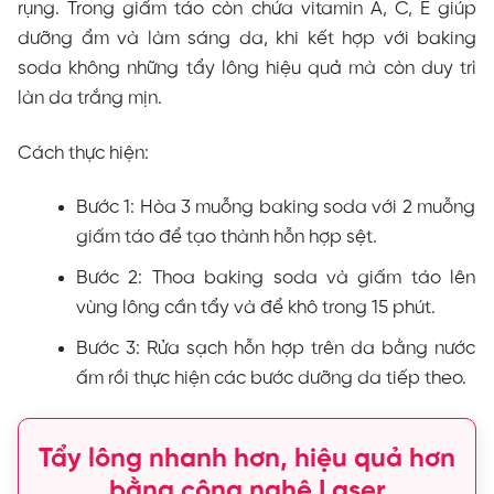
rụng. Trong giấm táo còn chứa vitamin A, C, E giúp
dưỡng ẩm và làm sáng da, khi kết hợp với baking
soda không những tẩy lông hiệu quả mà còn duy trì
làn da trắng mịn.
Cách thực hiện:
Bước 1: Hòa 3 muỗng baking soda với 2 muỗng
giấm táo để tạo thành hỗn hợp sệt.
Bước 2: Thoa baking soda và giấm táo lên
vùng lông cần tẩy và để khô trong 15 phút.
Bước 3: Rửa sạch hỗn hợp trên da bằng nước
ấm rồi thực hiện các bước dưỡng da tiếp theo.
Tẩy lông nhanh hơn, hiệu quả hơn
bằng công nghệ Laser