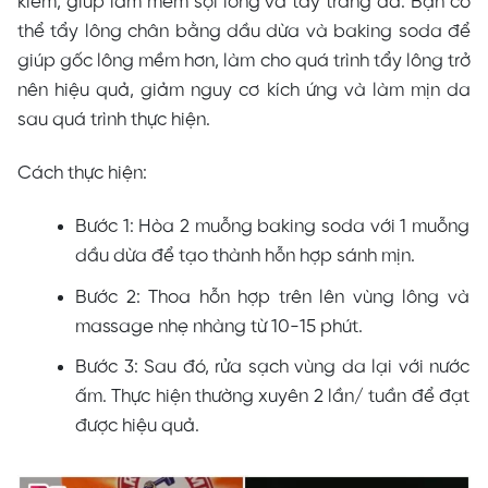
kiềm, giúp làm mềm sợi lông và tẩy trắng da. Bạn có
thể tẩy lông chân bằng dầu dừa và baking soda để
giúp gốc lông mềm hơn, làm cho quá trình tẩy lông trở
nên hiệu quả, giảm nguy cơ kích ứng và làm mịn da
sau quá trình thực hiện.
Cách thực hiện:
Bước 1: Hòa 2 muỗng baking soda với 1 muỗng
dầu dừa để tạo thành hỗn hợp sánh mịn.
Bước 2: Thoa hỗn hợp trên lên vùng lông và
massage nhẹ nhàng từ 10-15 phút.
Bước 3: Sau đó, rửa sạch vùng da lại với nước
ấm. Thực hiện thường xuyên 2 lần/ tuần để đạt
được hiệu quả.