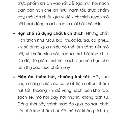
thực phẩm khi ăn vào rất dễ tạo mùi hôi nách
bạn cần hạn chế ăn như: hành tỏi, thực phẩm
cay, món ăn nhiều gia vị dễ kích thích tuyến mồ
hôi hoạt động mạnh, tạo ra mùi hôi khó chịu.
Hạn chế sử dụng chất kích thích
: Những chất
kích thích như rượu, bia, thuốc lá, trà, cà phê,…
khi sử dụng quá nhiều có thể làm tăng tiết mồ
hôi, vi khuẩn sinh sôi, tạo ra mùi hôi khó chịu.
Do đó, để giảm mùi hôi nách bạn nên hạn chế
tiêu thụ các thực phẩm này.
Mặc áo thấm hút, thoáng khí tốt:
Hãy lựa
chọn những chiếc áo có chất liệu cotton, thấm
hút tốt, thoáng khí để vùng nách luôn khô ráo,
sạch sẽ, mồ hôi bay hơi nhanh, không tích tụ.
Đồng thời hãy tránh mặc áo quá bó sát, chất
liệu thô khó thấm hút để mồ hôi không tích tụ,