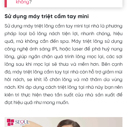
không
?
Sử dụng máy triệt cầm tay mini
Sử dụng máy triệt lông cầm tay mini tại nhà là phương
pháp loại bỏ lông nách tiện lợi, nhanh chóng, hiệu
quả, mà không cần đến spa. Máy triệt lông sử dụng
công nghệ ánh sáng IPL hoặc laser để phá huỷ nang
lông, giúp ngăn chặn quá trình lông mọc lại, các sợi
lông sau khi mọc lại sẽ thưa và mềm hơn. Bên cạnh
đó, máy triệt lông cầm tay tại nhà còn hỗ trợ giảm mùi
hôi nách, se khít lỗ chân lông và mờ thâm da vùng
nách. Khi áp dụng cách triệt lông tại nhà này bạn nên
kiên trì thực hiện theo tần suất của nhà sản xuất để
đạt hiệu quả như mong muốn.