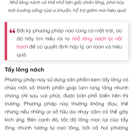
Nhổ lông nách có thể nhổ tận gốc chân lông, phá hủy
môi trường sống của vi khuẩn, hỗ trợ giảm mùi hiệu quả
Bất kỳ phương pháp nào cũng có mặt trái, do
đó hãy tìm hiểu rủi ro
nhổ lông nách bị nổi
hạch
để có quyết định hợp lý, an toàn và hiệu
quả.
Tẩy lông nách
Phương pháp này sử dụng sản phẩm kem tẩy lông có
chứa một số thành phần giúp làm rụng lông nhanh
chóng chỉ sau vài phút, được bán phổ biến trên thị
trường. Phương pháp này thường không đau, thế
nhưng nếu những ai sở hữu da nhạy cảm có thể gây
kích ứng. Bên cạnh đó, tốc độ lông mọc lại của tẩy
lông nhanh tương tự cạo lông, bởi cả hai phương