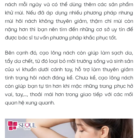
nách mỗi ngày và có thể dùng thêm các sản phẩm
khử mùi. Nếu đã áp dụng nhiều phương pháp nhưng
mùi hôi nách không thuyên giảm, thậm chí mùi còn
nặng hơn thì bạn nên tìm đến những cơ sở uy tín để
được bác sĩ tư vấn phương pháp khắc phục tốt.
Bên cạnh đó, cạo lông nách còn giúp làm sạch da,
tẩy da chết, từ đó loại bỏ môi trường sống và sinh sản
của vi khuẩn dưới cánh tay, hỗ trợ làm thuyên giảm
tình trạng hôi nách đáng kể. Chưa kể, cạo lông nách
còn giúp bạn tự tin hơn khi mặc những trang phục hở
vai, tay,…, thoải mái hơn trong giao tiếp với các mối
quan hệ xung quanh.