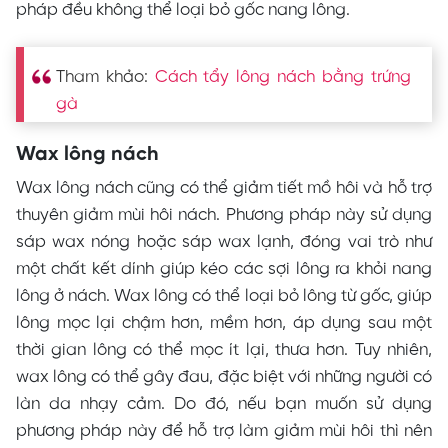
pháp đều không thể loại bỏ gốc nang lông.
Tham khảo:
Cách tẩy lông nách bằng trứng
gà
Wax lông nách
Wax lông nách cũng có thể giảm tiết mồ hôi và hỗ trợ
thuyên giảm mùi hôi nách. Phương pháp này sử dụng
sáp wax nóng hoặc sáp wax lạnh, đóng vai trò như
một chất kết dính giúp kéo các sợi lông ra khỏi nang
lông ở nách. Wax lông có thể loại bỏ lông từ gốc, giúp
lông mọc lại chậm hơn, mềm hơn, áp dụng sau một
thời gian lông có thể mọc ít lại, thưa hơn. Tuy nhiên,
wax lông có thể gây đau, đặc biệt với những người có
làn da nhạy cảm. Do đó, nếu bạn muốn sử dụng
phương pháp này để hỗ trợ làm giảm mùi hôi thì nên