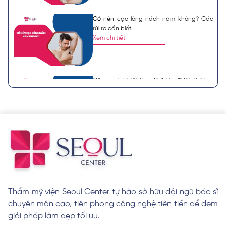
Có nên cạo lông nách nam không? Các
rủi ro cần biết
Xem chi tiết
Công nghệ triệt lông DPL là gì? Có thật sự
hiệu quả?
Xem chi tiết
Sau khi triệt lông nách có được nhổ
không? Lưu ý cần biết
Xem chi tiết
Thẩm mỹ viện Seoul Center tự hào sở hữu đội ngũ bác sĩ
chuyên môn cao, tiên phong công nghệ tiên tiến để đem
Tại sao lông tay màu trắng xuất hiện? Có
ý nghĩa gì?
giải pháp làm đẹp tối ưu.
Xem chi tiết