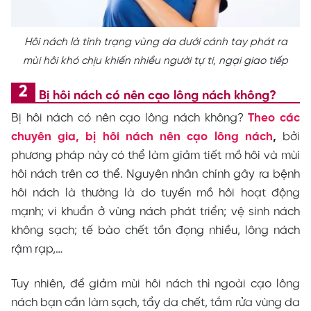
Hôi nách là tình trạng vùng da dưới cánh tay phát ra
mùi hôi khó chịu khiến nhiều người tự ti, ngại giao tiếp
Bị hôi nách có nên cạo lông nách không?
Bị hôi nách có nên cạo lông nách không?
Theo các
chuyên gia, bị hôi nách nên cạo lông nách
,
bởi
phương pháp này có thể làm giảm tiết mồ hôi và mùi
hôi nách trên cơ thể.
Nguyên nhân chính gây ra bệnh
hôi nách là thường là do tuyến mồ hôi hoạt động
mạnh; vi khuẩn ở vùng nách phát triển; vệ sinh nách
không sạch; tế bào chết tồn đọng nhiều, lông nách
rậm rạp,…
Tuy nhiên, để giảm mùi hôi nách thì ngoài cạo lông
nách bạn cần làm sạch, tẩy da chết, tắm rửa vùng da