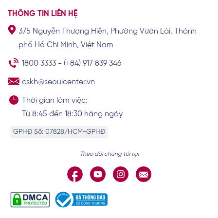
THÔNG TIN LIÊN HỆ
375 Nguyễn Thượng Hiền, Phường Vườn Lài, Thành
Lông mọc ở tai điềm báo tốt hay xấu? Về
phố Hồ Chí Minh, Việt Nam
vận mệnh và tiền tài
Xem chi tiết
1800 3333
-
(+84) 917 839 346
cskh@seoulcenter.vn
Thời gian làm việc:
Từ 8:45 đến 18:30 hàng ngày
GPHĐ Số: 07828/HCM-GPHĐ
Theo dõi chúng tôi tại