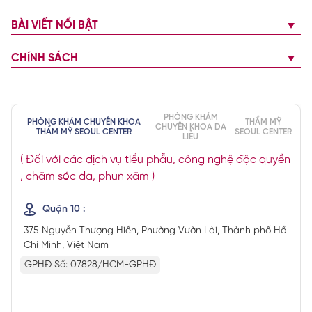
BÀI VIẾT NỔI BẬT
CHÍNH SÁCH
PHÒNG KHÁM
PHÒNG KHÁM CHUYÊN KHOA
THẨM MỸ
CHUYÊN KHOA DA
THẨM MỸ SEOUL CENTER
SEOUL CENTER
LIỄU
( Đối với các dịch vụ tiểu phẫu, công nghệ độc quyền
, chăm sóc da, phun xăm )
Quận 10 :
375 Nguyễn Thượng Hiền, Phường Vườn Lài, Thành phố Hồ
Chí Minh, Việt Nam
GPHĐ Số: 07828/HCM-GPHĐ