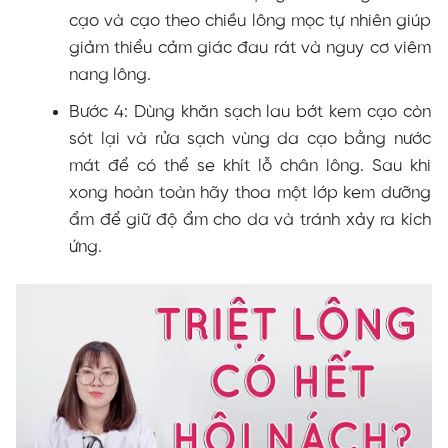
cạo và cạo theo chiều lông mọc tự nhiên giúp
giảm thiểu cảm giác đau rát và nguy cơ viêm
nang lông.
Bước 4: Dùng khăn sạch lau bớt kem cạo còn
sót lại và rửa sạch vùng da cạo bằng nước
mát để có thể se khít lỗ chân lông. Sau khi
xong hoàn toàn hãy thoa một lớp kem dưỡng
ẩm để giữ độ ẩm cho da và tránh xảy ra kích
ứng.