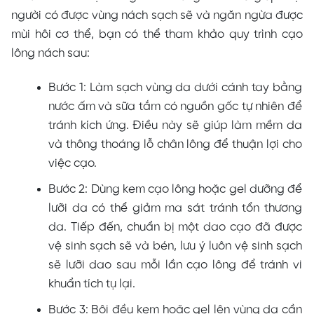
người có được vùng nách sạch sẽ và ngăn ngừa được
mùi hôi cơ thể, bạn có thể tham khảo quy trình cạo
lông nách sau:
Bước 1: Làm sạch vùng da dưới cánh tay bằng
nước ấm và sữa tắm có nguồn gốc tự nhiên để
tránh kích ứng. Điều này sẽ giúp làm mềm da
và thông thoáng lỗ chân lông để thuận lợi cho
việc cạo.
Bước 2: Dùng kem cạo lông hoặc gel dưỡng để
lưỡi da có thể giảm ma sát tránh tổn thương
da. Tiếp đến, chuẩn bị một dao cạo đã được
vệ sinh sạch sẽ và bén, lưu ý luôn vệ sinh sạch
sẽ lưỡi dao sau mỗi lần cạo lông để tránh vi
khuẩn tích tụ lại.
Bước 3: Bôi đều kem hoặc gel lên vùng da cần