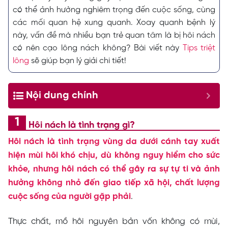
có thể ảnh hưởng nghiêm trọng đến cuộc sống, cùng
các mối quan hệ xung quanh. Xoay quanh bệnh lý
này, vấn đề mà nhiều bạn trẻ quan tâm là bị hôi nách
có nên cạo lông nách không? Bài viết này
Tips triệt
lông
sẽ giúp bạn lý giải chi tiết!
Nội dung chính
Hôi nách là tình trạng gì?
Hôi nách là tình trạng vùng da dưới cánh tay xuất
hiện mùi hôi khó chịu, dù không nguy hiểm cho sức
khỏe, nhưng hôi nách có thể gây ra sự tự ti và ảnh
hưởng không nhỏ đến giao tiếp xã hội, chất lượng
cuộc sống của người gặp phải
.
Thực chất, mồ hôi nguyên bản vốn không có mùi,