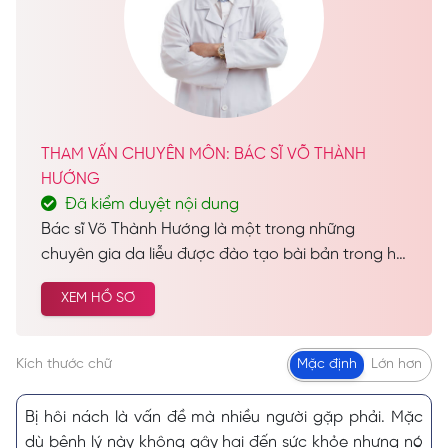
THAM VẤN CHUYÊN MÔN: BÁC SĨ VÕ THÀNH
HƯỚNG
Đã kiểm duyệt nội dung
Bác sĩ Võ Thành Hướng là một trong những
chuyên gia da liễu được đào tạo bài bản trong hệ
thống giáo dục chính quy, tốt nghiệp Bác sĩ Đa
XEM HỒ SƠ
Khoa và sở hữu hàng loạt chứng chỉ chuyên môn
uy tín. Với nền tảng kiến thức “đồ sộ” cùng sự nỗ
lực không ngừng, bác sĩ đã tích lũy được nhiều
Kích thước chữ
Mặc định
Lớn hơn
năm kinh nghiệm quý báu trong lĩnh vực da liễu.
Bị hôi nách là vấn đề mà nhiều người gặp phải. Mặc
dù bệnh lý này không gây hại đến sức khỏe nhưng nó