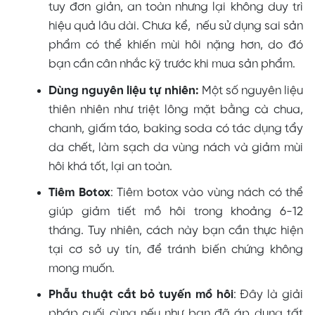
tuy đơn giản, an toàn nhưng lại không duy trì
hiệu quả lâu dài. Chưa kể, nếu sử dụng sai sản
phẩm có thể khiến mùi hôi nặng hơn, do đó
bạn cần cân nhắc kỹ trước khi mua sản phẩm.
Dùng nguyên liệu tự nhiên:
Một số nguyên liệu
thiên nhiên như triệt lông mặt bằng cà chua,
chanh, giấm táo, baking soda có tác dụng tẩy
da chết, làm sạch da vùng nách và giảm mùi
hôi khá tốt, lại an toàn.
Tiêm Botox
: Tiêm botox vào vùng nách có thể
giúp giảm tiết mồ hôi trong khoảng 6-12
tháng. Tuy nhiên, cách này bạn cần thực hiện
tại cơ sở uy tín, để tránh biến chứng không
mong muốn.
Phẫu thuật cắt bỏ tuyến mồ hôi
: Đây là giải
pháp cuối cùng nếu như bạn đã áp dụng tất