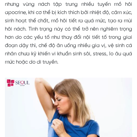
nhưng vùng nách tập trung nhiều tuyến mồ hôi
apocrine, khi cơ thể bị kích thích bởi nhiệt độ, cảm xúc,
sinh hoạt thể chất, mồ hôi tiết ra quá mức, tạo ra mùi
hôi nách. Tình trạng này có thể trở nên nghiêm trọng
hơn do các yếu tố như thay đổi nội tiết tố trong giai
đoạn dậy thì, chế độ ăn uống nhiều gia vị, vệ sinh cá
nhân chưa kỹ khiến vi khuẩn sinh sôi, stress, lo âu quá
mức hoặc do di truyền.