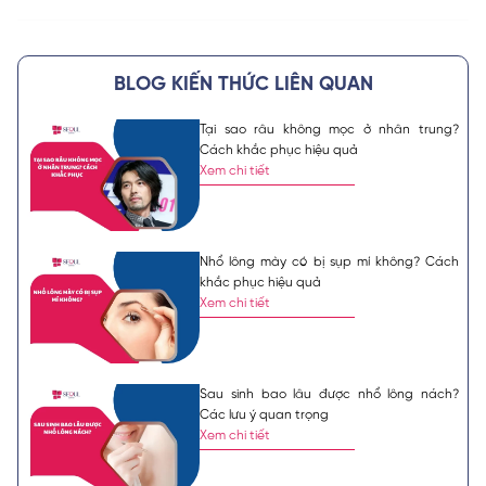
BLOG KIẾN THỨC LIÊN QUAN
Tại sao râu không mọc ở nhân trung?
Cách khắc phục hiệu quả
Xem chi tiết
Nhổ lông mày có bị sụp mí không? Cách
khắc phục hiệu quả
Xem chi tiết
Sau sinh bao lâu được nhổ lông nách?
Các lưu ý quan trọng
Xem chi tiết