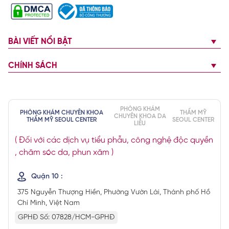
BÀI VIẾT NỔI BẬT
CHÍNH SÁCH
PHÒNG KHÁM
PHÒNG KHÁM CHUYÊN KHOA
THẨM MỸ
CHUYÊN KHOA DA
THẨM MỸ SEOUL CENTER
SEOUL CENTER
LIỄU
( Đối với các dịch vụ tiểu phẫu, công nghệ độc quyền
, chăm sóc da, phun xăm )
Quận 10 :
375 Nguyễn Thượng Hiền, Phường Vườn Lài, Thành phố Hồ
Chí Minh, Việt Nam
GPHĐ Số: 07828/HCM-GPHĐ